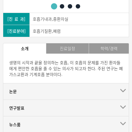
[진 료 과]
호흡기내과,중환자실
[진료분야]
호흡기질환,폐렴
소개
진료일정
학력/경력
생명의 시작과 끝을 정의하는 호흡, 이 호흡의 문제를 가진 환자들
에게 편안한 호흡을 줄 수 있는 의사가 되고자 한다. 주된 연구는 폐
가스교환과 기계호흡 분야이다.
논문
연구발표
뉴스룸