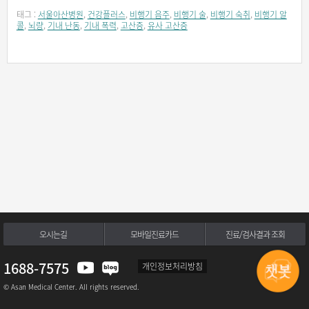
태그 :
서울아산병원
,
건강플러스
,
비행기 음주
,
비행기 술
,
비행기 숙취
,
비행기 알
콜
,
뇌량
,
기내 난동
,
기내 폭력
,
고산증
,
유사 고산증
오시는길
모바일진료카드
진료/검사결과 조회
1688-7575
개인정보처리방침
© Asan Medical Center. All rights reserved.