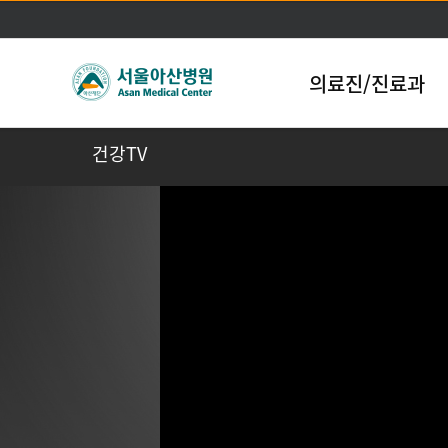
의료진/진료과
건강TV