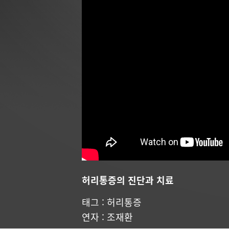
허리통증의 진단과 치료
태그 :
허리통증
연자 :
조재환